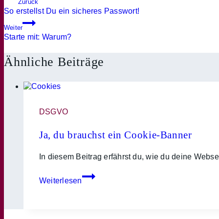
Beitrags-
Zurück
So erstellst Du ein sicheres Passwort!
Navigation
Weiter
Starte mit: Warum?
Ähnliche Beiträge
DSGVO
Ja, du brauchst ein Cookie-Banner
In diesem Beitrag erfährst du, wie du deine Webs
Ja,
Weiterlesen
du
brauchst
ein
Cookie-