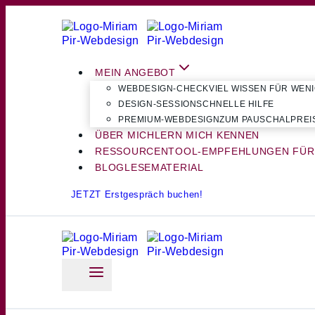
Zum
Inhalt
springen
MEIN ANGEBOT
WEBDESIGN-CHECK
VIEL WISSEN FÜR WEN
DESIGN-SESSION
SCHNELLE HILFE
PREMIUM-WEBDESIGN
ZUM PAUSCHALPREI
ÜBER MICH
LERN MICH KENNEN
RESSOURCEN
TOOL-EMPFEHLUNGEN FÜR
BLOG
LESEMATERIAL
JETZT Erstgespräch buchen!