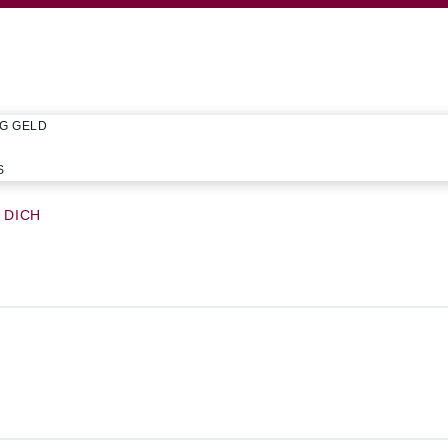
IG GELD
S
 DICH